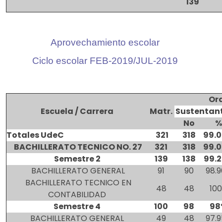
139
Aprovechamiento escolar
Ciclo escolar FEB-2019/JUL-2019
Ord
Escuela / Carrera
Matr.
Sustentan
No
%
Totales UdeC
321
318
99.
BACHILLERATO TECNICO NO. 27
321
318
99.
Semestre 2
139
138
99.
BACHILLERATO GENERAL
91
90
98.
BACHILLERATO TECNICO EN
48
48
10
CONTABILIDAD
Semestre 4
100
98
98
BACHILLERATO GENERAL
49
48
97.