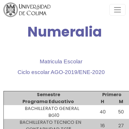
Numeralia
Matricula Escolar
Ciclo escolar AGO-2019/ENE-2020
Semestre
Primero
Programa Educativo
H
M
BACHILLERATO GENERAL
40
50
BG10
BACHILLERATO TECNICO EN
16
27