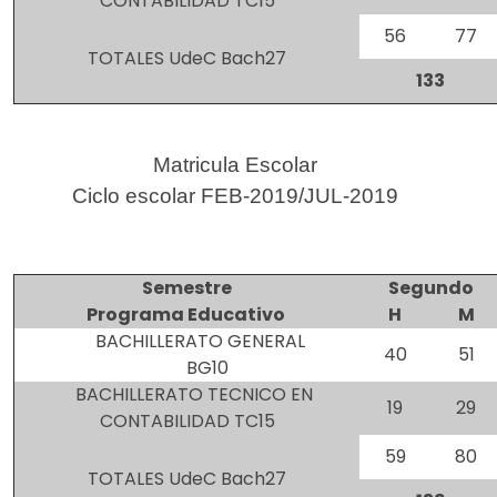
CONTABILIDAD TC15
56
77
TOTALES UdeC Bach27
133
Matricula Escolar
Ciclo escolar FEB-2019/JUL-2019
Semestre
Segundo
Programa Educativo
H
M
BACHILLERATO GENERAL
40
51
BG10
BACHILLERATO TECNICO EN
19
29
CONTABILIDAD TC15
59
80
TOTALES UdeC Bach27