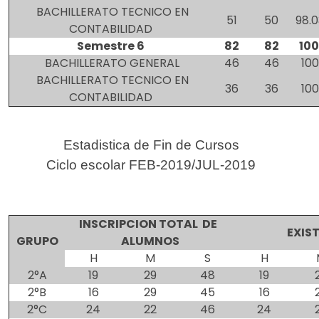
BACHILLERATO TECNICO EN
51
50
98.
CONTABILIDAD
Semestre 6
82
82
10
BACHILLERATO GENERAL
46
46
10
BACHILLERATO TECNICO EN
36
36
10
CONTABILIDAD
Estadistica de Fin de Cursos
Ciclo escolar FEB-2019/JUL-2019
INSCRIPCION TOTAL DE
EXIS
GRUPO
ALUMNOS
H
M
S
H
2°A
19
29
48
19
2°B
16
29
45
16
2°C
24
22
46
24