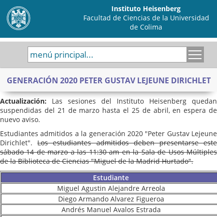
Instituto Heisenberg
Facultad de Ciencias de la Universidad
de Colima
menú principal...
GENERACIÓN 2020 PETER GUSTAV LEJEUNE DIRICHLET
Actualización:
Las sesiones del Instituto Heisenberg quedan
suspendidas del 21 de marzo hasta el 25 de abril, en espera de
nuevo aviso.
Estudiantes admitidos a la generación 2020 "Peter Gustav Lejeune
Dirichlet".
Los estudiantes admitidos deben presentarse est
sábado 14 de marzo a las 11:30 am en la Sala de Usos Múltiples
de la Biblioteca de Ciencias "Miguel de la Madrid Hurtado".
Estudiante
Miguel Agustin Alejandre Arreola
Diego Armando Alvarez Figueroa
Andrés Manuel Avalos Estrada