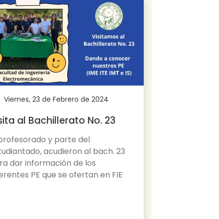
Viernes, 23 de Febrero de 2024
Miércoles, 
sita al Bachillerato No. 23
Excelenci
 profesorado y parte del
Entrega de c
tudiantado, acudieron al bach. 23
estudiantado
ra dar información de los
calificacione
ferentes PE que se ofertan en FIE