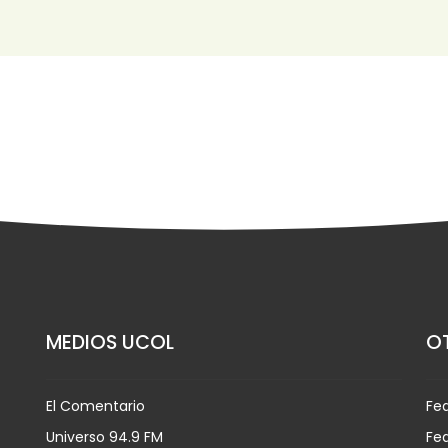
MEDIOS UCOL
OT
El Comentario
Fe
Universo 94.9 FM
Fed