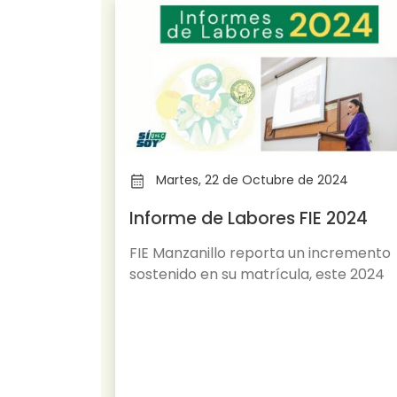
e de 2018
Martes, 22 de Octubre de 2024
 A LOS
Informe de Labores FIE 2024
R
FIE Manzanillo reporta un incremento
AD DE
sostenido en su matrícula, este 2024
ECÁNICA
as
acilitan la
de nuevo
dades.