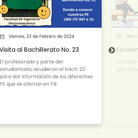
Viernes, 23 de Febrero de 2024
Miérco
Visita al Bachillerato No. 23
Excele
El profesorado y parte del
Entrega 
estudiantado, acudieron al bach. 23
que obtu
para dar información de los diferentes
PE que se ofertan en FIE