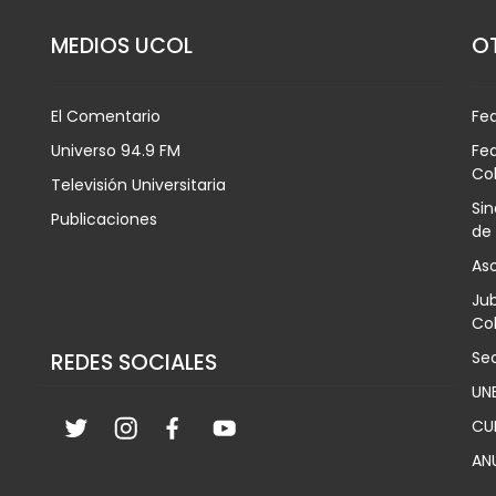
MEDIOS UCOL
OT
El Comentario
Fe
Universo 94.9 FM
Fed
Co
Televisión Universitaria
Sin
Publicaciones
de
Aso
Jub
Col
Sec
REDES SOCIALES
UN
CU
AN