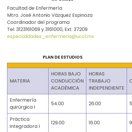
Facultad de Enfermería
Mtro. José Antonio Vázquez Espinoza
Coordinador del programa
Tel. 3123161069 y 3161000, Ext. 37209
especialidades_enfermeria@ucol.mx
PLAN DE ESTUDIOS
HORAS BAJO
HORAS
MATERIA
CONDUCCIÓN
TRABAJO
ACADÉMICA
INDEPENDIENTE
Enfermería
54.00
26.00
5
quirúrgica I
Práctica
129.00
16.00
9
integradora I