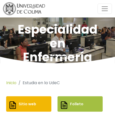
Especialidad
en
Enfermería
Quirúrgica
[En
Inicio
Estudia en la UdeC
liquidación]
Sitio web
Folleto