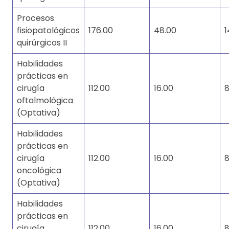
Procesos
fisiopatológicos
176.00
48.00
1
quirúrgicos II
Habilidades
prácticas en
cirugía
112.00
16.00
8
oftalmológica
(Optativa)
Habilidades
prácticas en
cirugía
112.00
16.00
8
oncológica
(Optativa)
Habilidades
prácticas en
cirugía
112.00
16.00
8