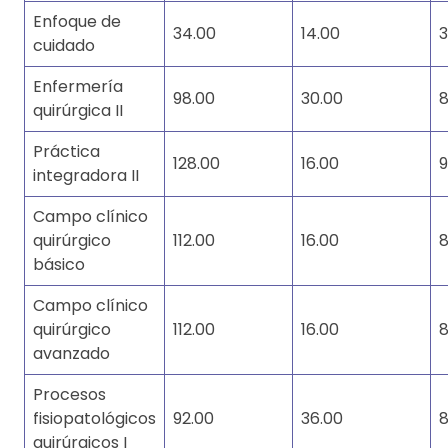
Enfoque de
34.00
14.00
3
cuidado
Enfermería
98.00
30.00
8
quirúrgica II
Práctica
128.00
16.00
9
integradora II
Campo clínico
quirúrgico
112.00
16.00
8
básico
Campo clínico
quirúrgico
112.00
16.00
8
avanzado
Procesos
fisiopatológicos
92.00
36.00
8
quirúrgicos I