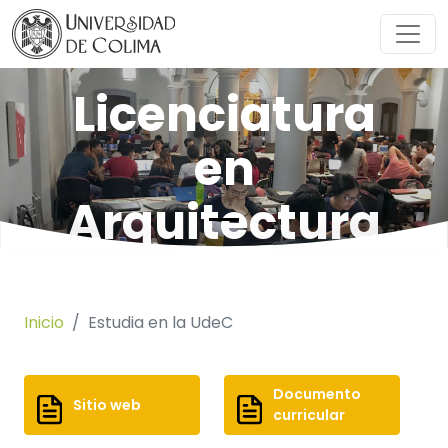
Licenciatura
en
Arquitectura
SOLICITAR INFORMACIÓN
Inicio
Estudia en la UdeC
Documento
Sitio web
curricular