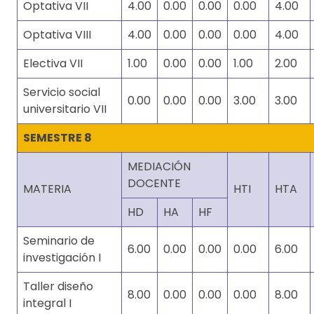
Optativa VII
4.00
0.00
0.00
0.00
4.00
Optativa VIII
4.00
0.00
0.00
0.00
4.00
Electiva VII
1.00
0.00
0.00
1.00
2.00
Servicio social
0.00
0.00
0.00
3.00
3.00
universitario VII
SEMESTRE 8
MEDIACIÓN
DOCENTE
MATERIA
HTI
HTA
HD
HA
HF
Seminario de
6.00
0.00
0.00
0.00
6.00
investigación I
Taller diseño
8.00
0.00
0.00
0.00
8.00
integral I