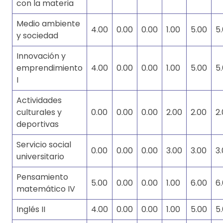
con la materia
Medio ambiente
4.00
0.00
0.00
1.00
5.00
5
y sociedad
Innovación y
emprendimiento
4.00
0.00
0.00
1.00
5.00
5
I
Actividades
culturales y
0.00
0.00
0.00
2.00
2.00
2
deportivas
Servicio social
0.00
0.00
0.00
3.00
3.00
3
universitario
Pensamiento
5.00
0.00
0.00
1.00
6.00
6
matemático IV
Inglés II
4.00
0.00
0.00
1.00
5.00
5