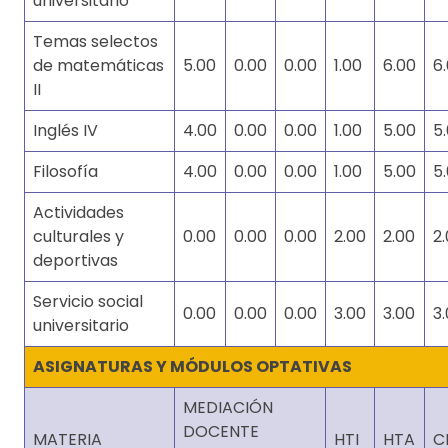
universitario
Temas selectos
de matemáticas
5.00
0.00
0.00
1.00
6.00
6
II
Inglés IV
4.00
0.00
0.00
1.00
5.00
5
Filosofía
4.00
0.00
0.00
1.00
5.00
5
Actividades
culturales y
0.00
0.00
0.00
2.00
2.00
2
deportivas
Servicio social
0.00
0.00
0.00
3.00
3.00
3
universitario
ASIGNATURAS Y MÓDULOS OPTATIVAS
MEDIACIÓN
DOCENTE
MATERIA
HTI
HTA
C