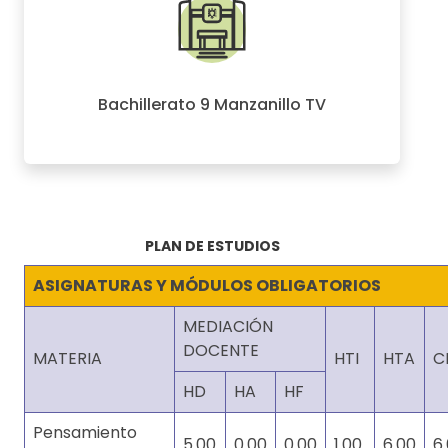
Bachillerato 9 Manzanillo TV
PLAN DE ESTUDIOS
ASIGNATURAS Y MÓDULOS OBLIGATORIOS
MEDIACIÓN
DOCENTE
MATERIA
HTI
HTA
C
HD
HA
HF
Pensamiento
5.00
0.00
0.00
1.00
6.00
6