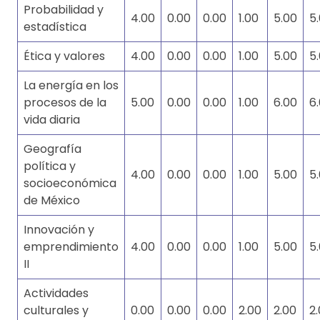
Probabilidad y
4.00
0.00
0.00
1.00
5.00
5
estadística
Ética y valores
4.00
0.00
0.00
1.00
5.00
5
La energía en los
procesos de la
5.00
0.00
0.00
1.00
6.00
6
vida diaria
Geografía
política y
4.00
0.00
0.00
1.00
5.00
5
socioeconómica
de México
Innovación y
emprendimiento
4.00
0.00
0.00
1.00
5.00
5
II
Actividades
culturales y
0.00
0.00
0.00
2.00
2.00
2