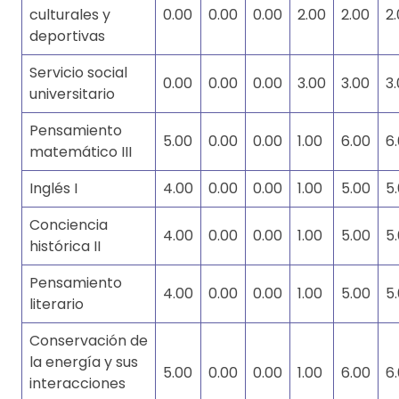
culturales y
0.00
0.00
0.00
2.00
2.00
2
deportivas
Servicio social
0.00
0.00
0.00
3.00
3.00
3
universitario
Pensamiento
5.00
0.00
0.00
1.00
6.00
6
matemático III
Inglés I
4.00
0.00
0.00
1.00
5.00
5
Conciencia
4.00
0.00
0.00
1.00
5.00
5
histórica II
Pensamiento
4.00
0.00
0.00
1.00
5.00
5
literario
Conservación de
la energía y sus
5.00
0.00
0.00
1.00
6.00
6
interacciones