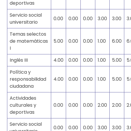
deportivas
Servicio social
0.00
0.00
0.00
3.00
3.00
3
universitario
Temas selectos
de matemáticas
5.00
0.00
0.00
1.00
6.00
6
I
Inglés III
4.00
0.00
0.00
1.00
5.00
5
Política y
responsabilidad
4.00
0.00
0.00
1.00
5.00
5
ciudadana
Actividades
culturales y
0.00
0.00
0.00
2.00
2.00
2
deportivas
Servicio social
0.00
0.00
0.00
3.00
3.00
3