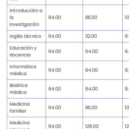
Introducción a
la
64.00
96.00
1
investigación
Inglés técnico
64.00
32.00
6
Educación y
64.00
64.00
8
docencia
Informática
64.00
64.00
8
médica
Bioética
64.00
64.00
8
médica
Medicina
64.00
96.00
1
familiar
Medicina
64.00
128.00
1