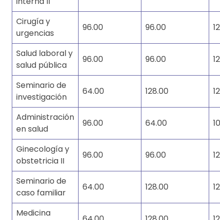
interna II
Cirugía y
96.00
96.00
1
urgencias
Salud laboral y
96.00
96.00
1
salud pública
Seminario de
64.00
128.00
1
investigación
Administración
96.00
64.00
1
en salud
Ginecología y
96.00
96.00
1
obstetricia II
Seminario de
64.00
128.00
1
caso familiar
Medicina
64.00
128.00
1