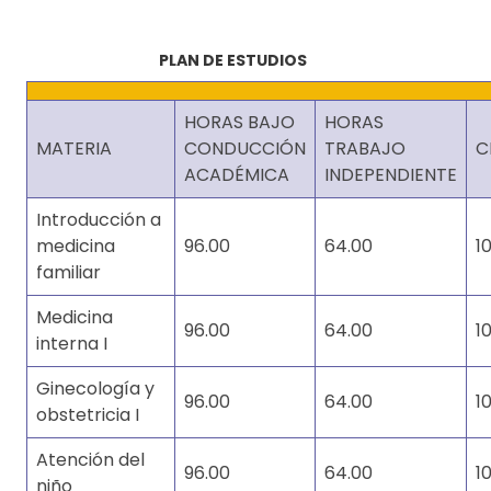
PLAN DE ESTUDIOS
HORAS BAJO
HORAS
MATERIA
CONDUCCIÓN
TRABAJO
C
ACADÉMICA
INDEPENDIENTE
Introducción a
medicina
96.00
64.00
1
familiar
Medicina
96.00
64.00
1
interna I
Ginecología y
96.00
64.00
1
obstetricia I
Atención del
96.00
64.00
1
niño