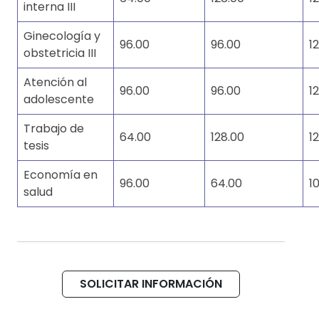
interna III
Ginecología y
96.00
96.00
1
obstetricia III
Atención al
96.00
96.00
1
adolescente
Trabajo de
64.00
128.00
1
tesis
Economía en
96.00
64.00
1
salud
SOLICITAR INFORMACIÓN