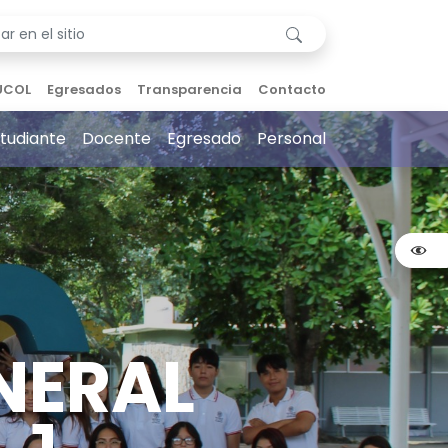
UCOL
Egresados
Transparencia
Contacto
tudiante
Docente
Egresado
Personal
NERAL