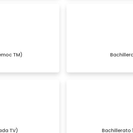
témoc TM)
Bachiller
rada TV)
Bachillerato 