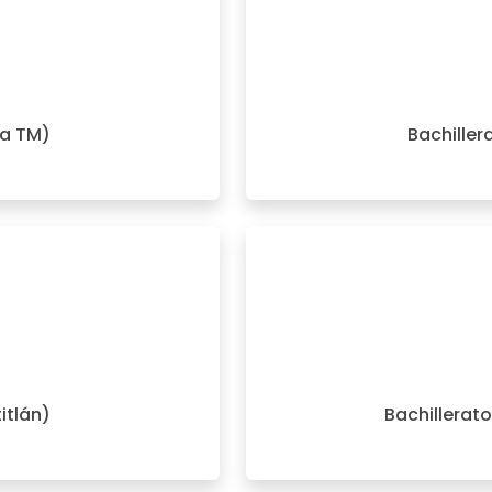
ma TM)
Bachiller
titlán)
Bachillerat