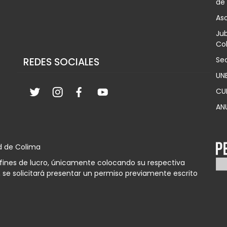
de
Aso
Jub
Col
Sec
REDES SOCIALES
UN
CU
AN
d de Colima
n fines de lucro, únicamente colocando su respectiva
 se solicitará presentar un permiso previamente escrito