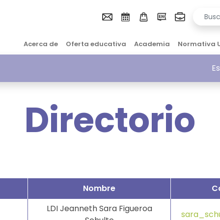
Acerca de
Oferta educativa
Academia
Normativa 
Es
Directorio
Nombre
C
LDI Jeanneth Sara Figueroa
sara_sch