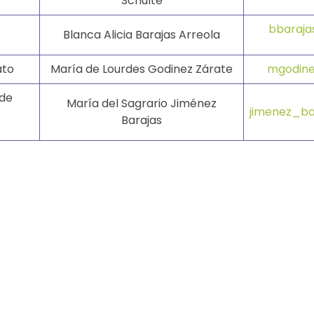
Schulte
bbaraja
Blanca Alicia Barajas Arreola
ato
María de Lourdes Godinez Zárate
mgodine
 de
María del Sagrario Jiménez
jimenez_ba
Barajas