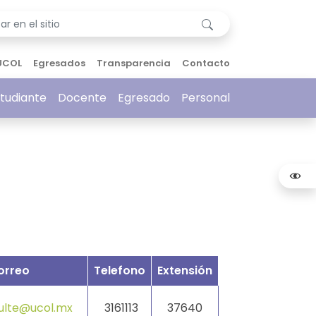
UCOL
Egresados
Transparencia
Contacto
tudiante
Docente
Egresado
Personal
orreo
Telefono
Extensión
ulte@ucol.mx
3161113
37640