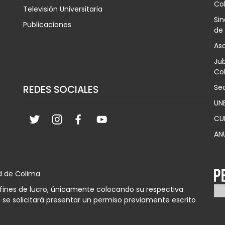
Co
Televisión Universitaria
Sin
Publicaciones
de
Aso
Jub
Col
Sec
REDES SOCIALES
UN
CU
AN
d de Colima
n fines de lucro, únicamente colocando su respectiva
 se solicitará presentar un permiso previamente escrito