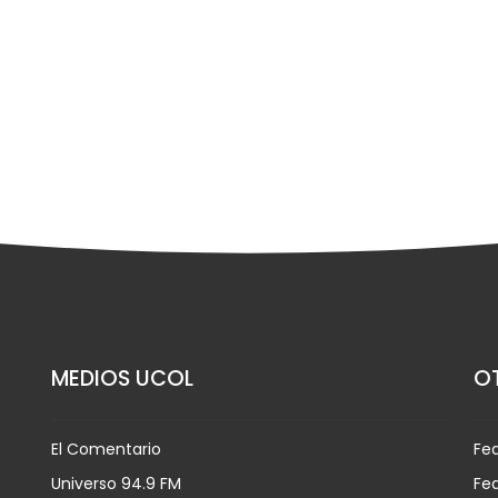
MEDIOS UCOL
OT
El Comentario
Fe
Universo 94.9 FM
Fed