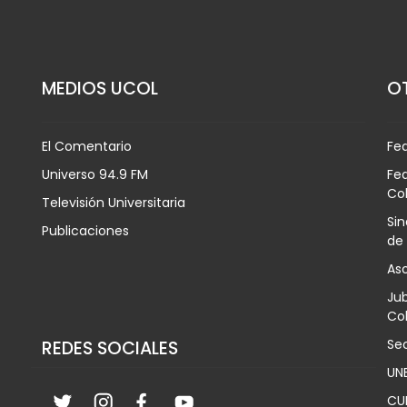
MEDIOS UCOL
OT
El Comentario
Fe
Universo 94.9 FM
Fed
Co
Televisión Universitaria
Sin
Publicaciones
de
Aso
Jub
Col
Sec
REDES SOCIALES
UN
CU