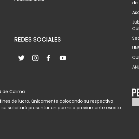
de
Aso
Jub
Col
Sec
REDES SOCIALES
UN
CU
AN
d de Colima
n fines de lucro, únicamente colocando su respectiva
 se solicitará presentar un permiso previamente escrito