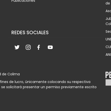
Publicaciones
de
Aso
Jub
Col
Sec
REDES SOCIALES
UN
CU
AN
d de Colima
n fines de lucro, únicamente colocando su respectiva
 se solicitará presentar un permiso previamente escrito