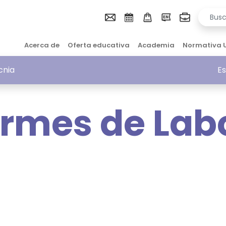
Acerca de
Oferta educativa
Academia
Normativa 
cnia
Es
ormes de Lab