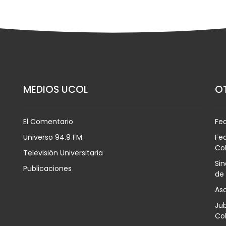
MEDIOS UCOL
OT
El Comentario
Fe
Universo 94.9 FM
Fed
Co
Televisión Universitaria
Sin
Publicaciones
de
Aso
Jub
Col