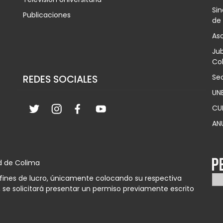
Sin
Publicaciones
de
Aso
Jub
Col
Sec
REDES SOCIALES
UN
CU
AN
d de Colima
n fines de lucro, únicamente colocando su respectiva
 se solicitará presentar un permiso previamente escrito