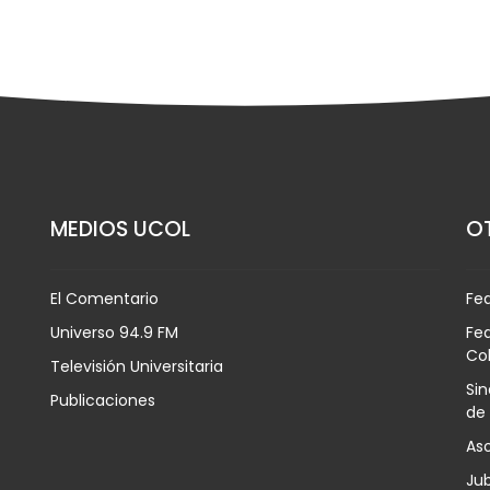
MEDIOS UCOL
OT
El Comentario
Fe
Universo 94.9 FM
Fed
Co
Televisión Universitaria
Sin
Publicaciones
de
Aso
Jub