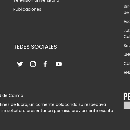
Televisión Universitaria
Sin
Publicaciones
de
Aso
Jub
Col
Sec
REDES SOCIALES
UN
CU
AN
d de Colima
n fines de lucro, únicamente colocando su respectiva
 se solicitará presentar un permiso previamente escrito