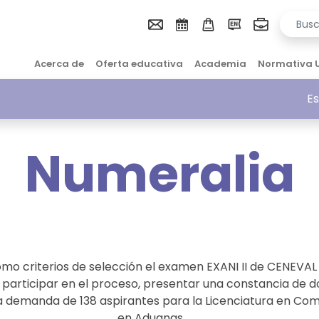
Acerca de
Oferta educativa
Academia
Normativa 
Es
Numeralia
omo criterios de selección el examen EXANI II de CENEVAL 
a participar en el proceso, presentar una constancia de d
 demanda de 138 aspirantes para la Licenciatura en Comer
en Aduanas.