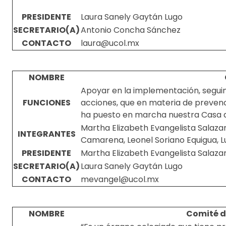
PRESIDENTE
Laura Sanely Gaytán Lugo
SECRETARIO(A)
Antonio Concha Sánchez
CONTACTO
laura@ucol.mx
NOMBRE
Apoyar en la implementación, seguimi
FUNCIONES
acciones, que en materia de prevenc
ha puesto en marcha nuestra Casa d
Martha Elizabeth Evangelista Salazar
INTEGRANTES
Camarena, Leonel Soriano Equigua, Lu
PRESIDENTE
Martha Elizabeth Evangelista Salaza
SECRETARIO(A)
Laura Sanely Gaytán Lugo
CONTACTO
mevangel@ucol.mx
NOMBRE
Comité d