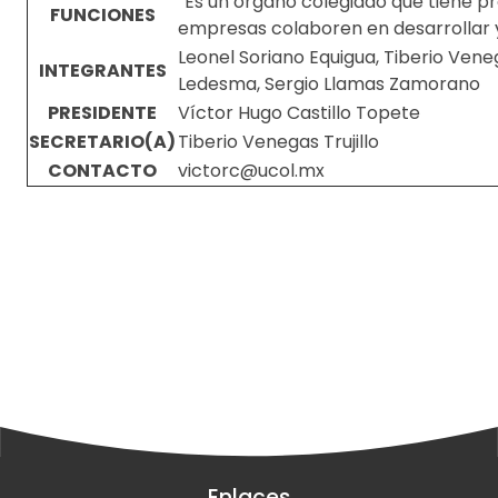
“Es un órgano colegiado que tiene p
FUNCIONES
empresas colaboren en desarrollar y
Leonel Soriano Equigua, Tiberio Veneg
INTEGRANTES
Ledesma, Sergio Llamas Zamorano
PRESIDENTE
Víctor Hugo Castillo Topete
SECRETARIO(A)
Tiberio Venegas Trujillo
CONTACTO
victorc@ucol.mx
Enlaces