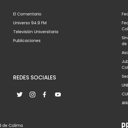
El Comentario
Fe
Universo 94.9 FM
Fed
Co
Televisión Universitaria
Sin
Publicaciones
de
Aso
Jub
Col
Sec
REDES SOCIALES
UN
CU
AN
d de Colima