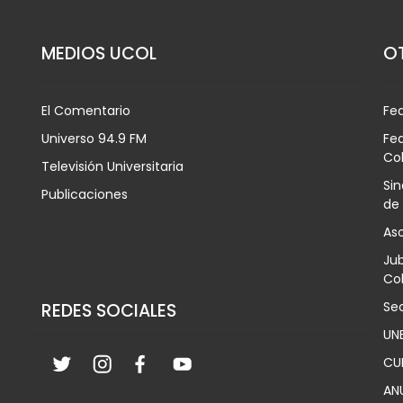
MEDIOS UCOL
OT
El Comentario
Fe
Universo 94.9 FM
Fed
Co
Televisión Universitaria
Sin
Publicaciones
de
Aso
Jub
Col
Sec
REDES SOCIALES
UN
CU
AN