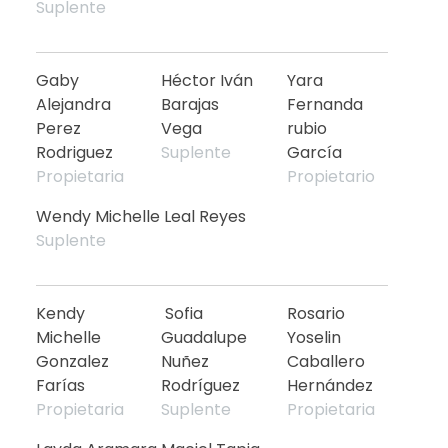
Suplente
Gaby
Héctor Iván
Yara
Alejandra
Barajas
Fernanda
Perez
Vega
rubio
Rodriguez
Suplente
García
Propietaria
Propietario
Wendy Michelle Leal Reyes
Suplente
Kendy
Sofia
Rosario
Michelle
Guadalupe
Yoselin
Gonzalez
Nuñez
Caballero
Farías
Rodríguez
Hernández
Propietaria
Suplente
Propietaria