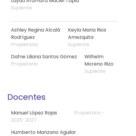
Layda Aramara Maciel Tapia
Suplente
Ashley Regina Alcalá
Keyla Maria Rios
Rodríguez
Amezquita
Propietaria
Suplente
Dafne Liliana Santos Gómez
Wilhelm
Propietaria
Moreno Rizo
Suplente
Docentes
Manuel López Rojas
Propietario -
2025-2027
Humberto Manzano Aguilar