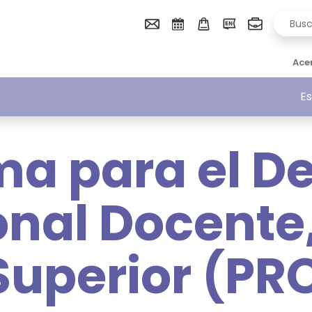
Ace
Es
a para el De
onal Docente,
 Superior (PR