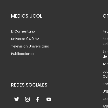
MEDIOS UCOL
OT
El Comentario
Fe
Universo 94.9 FM
Fed
Co
Televisión Universitaria
Sin
Publicaciones
de
Aso
Jub
Col
Sec
REDES SOCIALES
UN
CU
AN