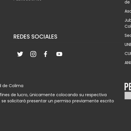
de
Aso
Jub
Col
Sec
REDES SOCIALES
UN
CU
AN
d de Colima
n fines de lucro, únicamente colocando su respectiva
 se solicitará presentar un permiso previamente escrito