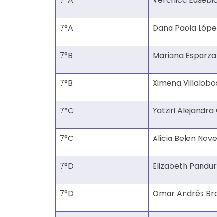
7°A
Veronica Eusebi
7°A
Dana Paola Lópe
7°B
Mariana Esparza
7°B
Ximena Villalobo
7°C
Yatziri Alejandra
7°C
Alicia Belen Nov
7°D
Elizabeth Pandur
7°D
Omar Andrés Br