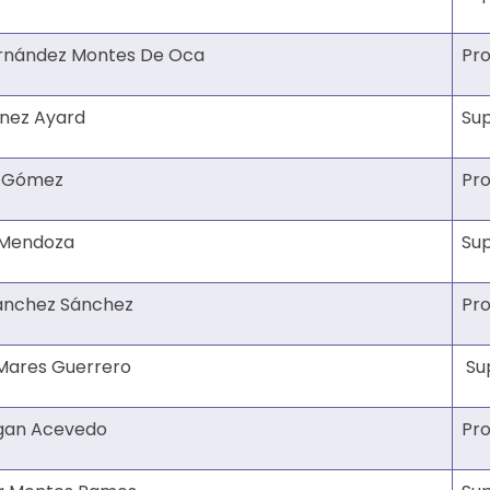
ernández Montes De Oca
Pro
anez Ayard
Su
a Gómez
Pro
z Mendoza
Su
ánchez Sánchez
Pro
 Mares Guerrero
Su
agan Acevedo
Pro