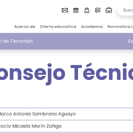
Acerca de
Oferta educativa
Academia
Normativa 
ión de Tecomán
Es
onsejo Técni
Marco Antonio Sambrano Aguayo
Rocío Micaela Marín Zúñiga