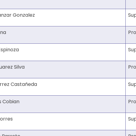
anzar Gonzalez
Su
una
Pro
Espinoza
Su
uarez Silva
Pro
errez Castañeda
Su
s Cobian
Pro
orres
Su