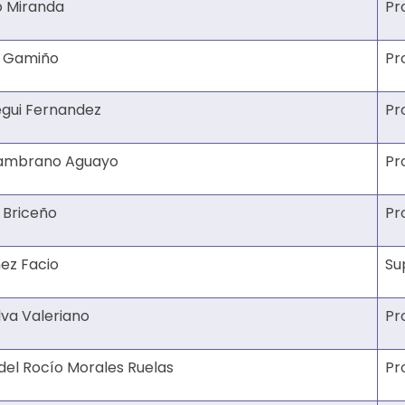
 Miranda
Pr
o Gamiño
Pr
egui Fernandez
Pr
Sambrano Aguayo
Pr
 Briceño
Pr
ez Facio
Su
lva Valeriano
Pr
del Rocío Morales Ruelas
Pr