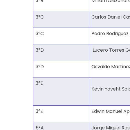
3°B
Miriam Alexand
3°C
Carlos Daniel Cas
3°C
Pedro Rodriguez
3°D
Lucero Torres G
3°D
Osvaldo Martine
3°E
Kevin Yaveht So
3°E
Edwin Manuel Ap
5°A
Jorge Miguel Ros