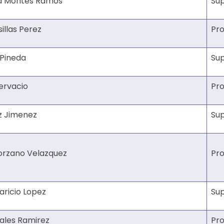
ra Montes Ramos
Su
illas Perez
Pro
 Pineda
Su
ervacio
Pro
z Jimenez
Su
lorzano Velazquez
Pro
aricio Lopez
Su
ales Ramirez
Pro