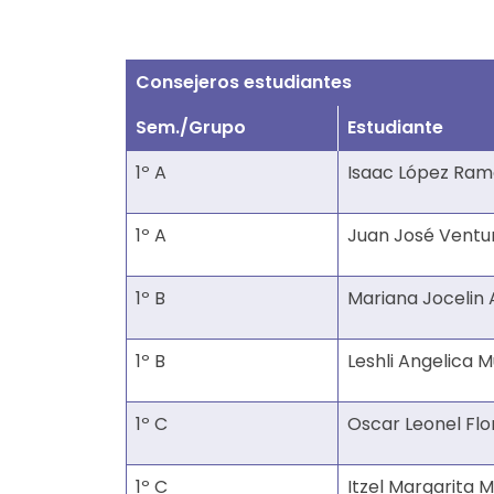
Consejeros estudiantes
Sem./Grupo
Estudiante
1º A
Isaac López Ram
1º A
Juan José Ventu
1º B
Mariana Jocelin 
1º B
Leshli Angelica 
1º C
Oscar Leonel Flo
1º C
Itzel Margarita