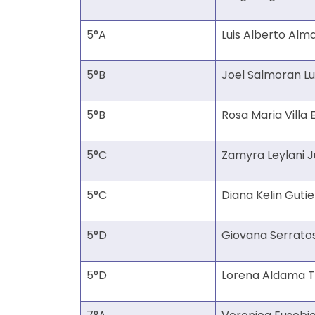
5°A
Luis Alberto Alm
5°B
Joel Salmoran L
5°B
Rosa Maria Villa 
5°C
Zamyra Leylani J
5°C
Diana Kelin Guti
5°D
Giovana Serrato
5°D
Lorena Aldama T