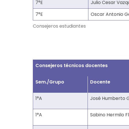
7°E
Julio Cesar Vaz
7°E
Oscar Antonio G
Consejeros estudiantes
Consejeros técnicos docentes
Sem./Grupo
Docente
1°A
José Humberto 
1°A
Sabino Hermilo Fl