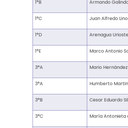
1°B
Armando Galindo
1°C
Juan Alfredo Lin
1°D
Arenagua Uriost
1°E
Marco Antonio 
3°A
Mario Hernández
3°A
Humberto Martin
3°B
Cesar Eduardo Si
3°C
María Antonieta 