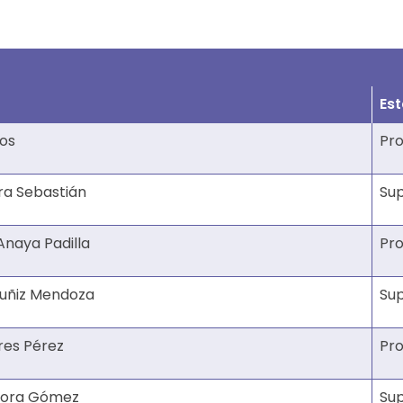
Es
os
Pro
ra Sebastián
Su
Anaya Padilla
Pro
Muñiz Mendoza
Su
res Pérez
Pro
 Mora Gómez
Su