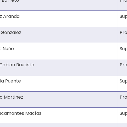
o Barreto
Pro
z Aranda
Su
 Gonzalez
Pro
s Nuño
Su
 Cobian Bautista
Pro
ela Puente
Su
o Martinez
Pro
acamontes Macías
Su