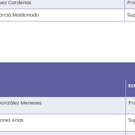
quez Cardenas
Pro
arcia Maldonado
Su
Es
González Meneses
Pr
ores Arias
Su