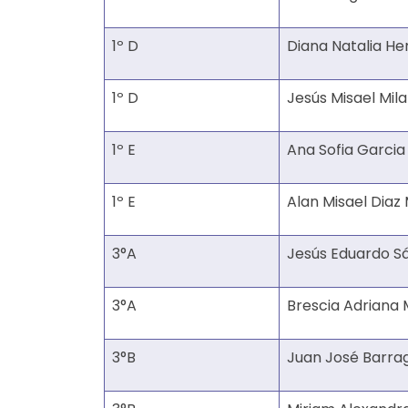
1º D
Diana Natalia H
1º D
Jesús Misael Mil
1º E
Ana Sofia Garci
1º E
Alan Misael Dia
3°A
Jesús Eduardo S
3°A
Brescia Adriana
3°B
Juan José Barr