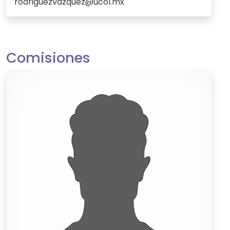
rodriguezvazquez@ucol.mx
Comisiones