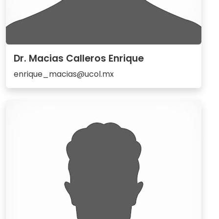
Dr. Macias Calleros Enrique
enrique_macias@ucol.mx