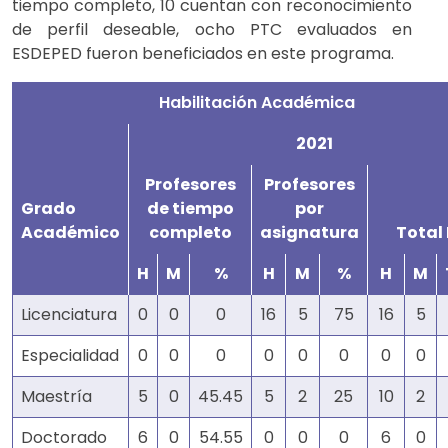
tiempo completo, 10 cuentan con reconocimiento
de perfil deseable, ocho PTC evaluados en
ESDEPED fueron beneficiados en este programa.
Habilitación Académica
2021
Profesores
Profesores
Grado
de tiempo
por
Académico
completo
asignatura
Total 
H
M
%
H
M
%
H
M
Licenciatura
0
0
0
16
5
75
16
5
Especialidad
0
0
0
0
0
0
0
0
Maestría
5
0
45.45
5
2
25
10
2
Doctorado
6
0
54.55
0
0
0
6
0