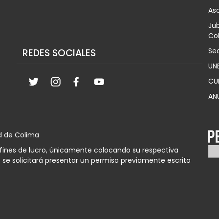
Aso
Jub
Col
Sec
REDES SOCIALES
UN
CU
AN
d de Colima
n fines de lucro, únicamente colocando su respectiva
 se solicitará presentar un permiso previamente escrito