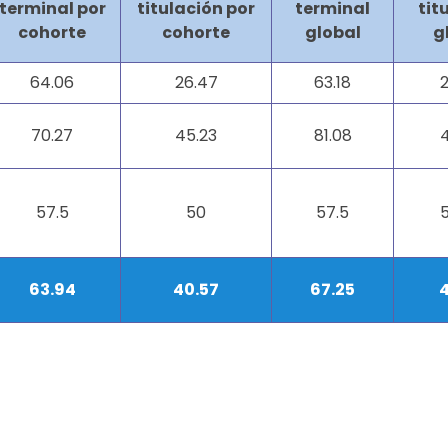
terminal por
titulación por
terminal
tit
cohorte
cohorte
global
g
64.06
26.47
63.18
70.27
45.23
81.08
57.5
50
57.5
63.94
40.57
67.25
4