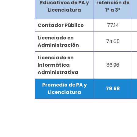
Educativos de PA y
retención de
Licenciatura
1º a 3º
Contador Público
77.14
Licenciado en
74.65
Administración
Licenciado en
Informática
86.96
Administrativa
Promedio de PA y
79.58
Licenciatura