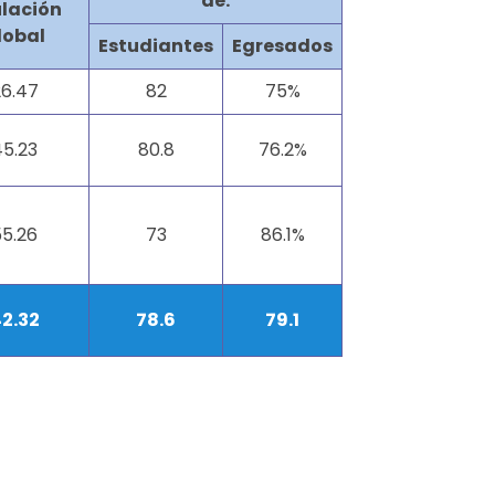
de:
ulación
lobal
Estudiantes
Egresados
26.47
82
75%
45.23
80.8
76.2%
55.26
73
86.1%
2.32
78.6
79.1