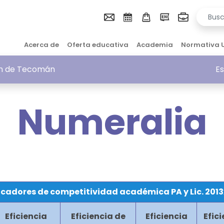
Acerca de
Oferta educativa
Academia
Normativa 
ión de Tecomán
Es
Numeralia
icadores de competitividad académica PA y Lic. 2013
Eficiencia
Eficiencia de
Eficiencia
Efic