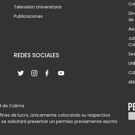
Co
Televisión Universitaria
Sin
Publicaciones
de
Aso
Jub
Col
Sec
REDES SOCIALES
UN
CU
AN
d de Colima
n fines de lucro, únicamente colocando su respectiva
 se solicitará presentar un permiso previamente escrito