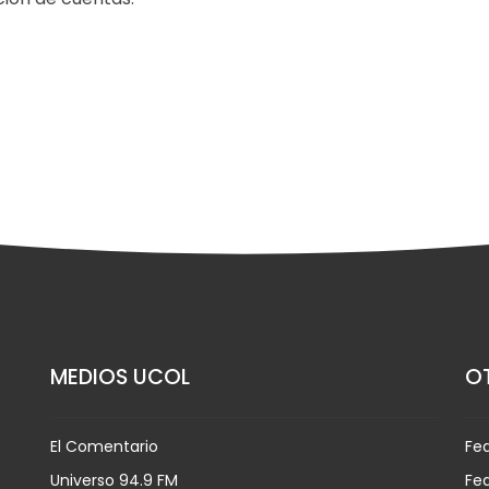
MEDIOS UCOL
OT
El Comentario
Fe
Universo 94.9 FM
Fed