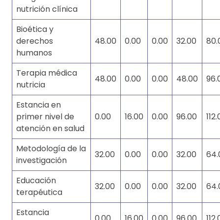
nutrición clínica
Bioética y
derechos
48.00
0.00
0.00
32.00
80.
humanos
Terapia médica
48.00
0.00
0.00
48.00
96.
nutricia
Estancia en
primer nivel de
0.00
16.00
0.00
96.00
112.
atención en salud
Metodología de la
32.00
0.00
0.00
32.00
64.
investigación
Educación
32.00
0.00
0.00
32.00
64.
terapéutica
Estancia
0.00
16.00
0.00
96.00
112.