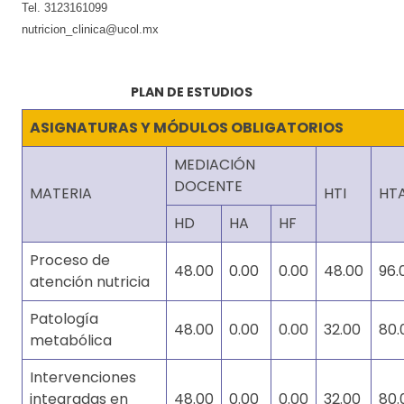
Tel. 3123161099
nutricion_clinica@ucol.mx
PLAN DE ESTUDIOS
ASIGNATURAS Y MÓDULOS OBLIGATORIOS
MEDIACIÓN
DOCENTE
MATERIA
HTI
HT
HD
HA
HF
Proceso de
48.00
0.00
0.00
48.00
96.
atención nutricia
Patología
48.00
0.00
0.00
32.00
80.
metabólica
Intervenciones
integradas en
48.00
0.00
0.00
32.00
80.