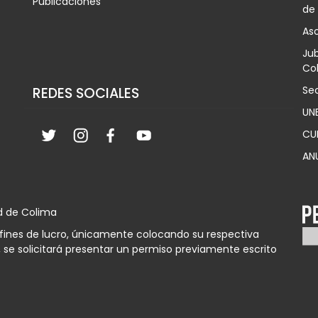
Publicaciones
de
Aso
Jub
Col
Sec
REDES SOCIALES
UN
CU
AN
d de Colima
n fines de lucro, únicamente colocando su respectiva
 se solicitará presentar un permiso previamente escrito