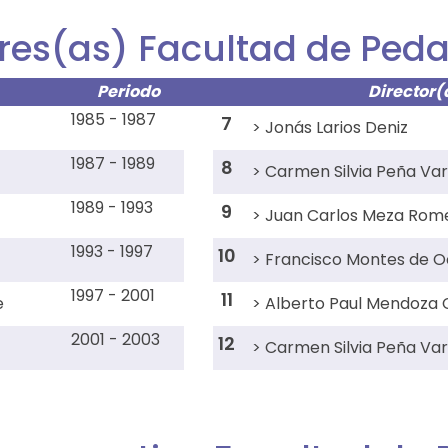
ores(as) Facultad de Ped
Periodo
Director(
1985 - 1987
7
> Jonás Larios Deniz
1987 - 1989
8
> Carmen Silvia Peña Va
1989 - 1993
9
> Juan Carlos Meza Rom
1993 - 1997
10
> Francisco Montes de O
1997 - 2001
11
e
> Alberto Paul Mendoza 
2001 - 2003
12
> Carmen Silvia Peña Va