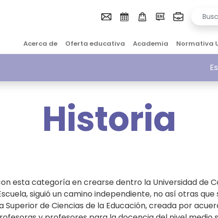
Acerca de
Oferta educativa
Academia
Normativa 
Es
Historia
on esta categoría en crearse dentro la Universidad de Co
Escuela, siguió un camino independiente, no así otras que
a Superior de Ciencias de la Educación, creada por acuerdo
profesoras y profesores para la docencia del nivel medio s