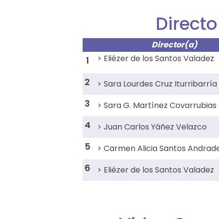
Direct
Director(a)
> Eliézer de los Santos Valadez
1
2
> Sara Lourdes Cruz Iturribarría
3
> Sara G. Martínez Covarrubias
4
> Juan Carlos Yáñez Velazco
5
> Carmen Alicia Santos Andrad
6
> Eliézer de los Santos Valadez