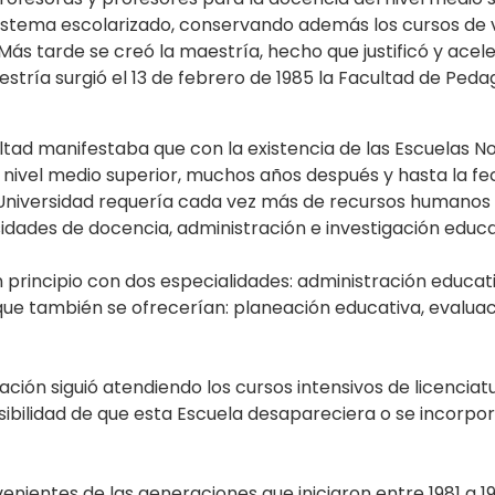
sistema escolarizado, conservando además los cursos de v
 Más tarde se creó la maestría, hecho que justificó y acel
estría surgió el 13 de febrero de 1985 la Facultad de Peda
tad manifestaba que con la existencia de las Escuelas N
 nivel medio superior, muchos años después y hasta la fe
 Universidad requería cada vez más de recursos humanos 
idades de docencia, administración e investigación educa
principio con dos especialidades: administración educativ
ue también se ofrecerían: planeación educativa, evaluaci
ación siguió atendiendo los cursos intensivos de licencia
ibilidad de que esta Escuela desapareciera o se incorpor
venientes de las generaciones que iniciaron entre 1981 a 1