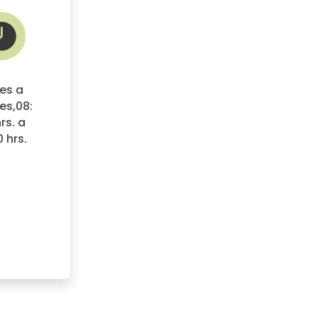
es a
es,08:
rs. a
0 hrs.