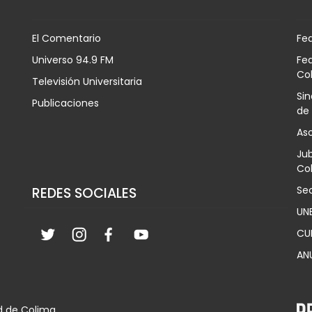
El Comentario
Fe
Universo 94.9 FM
Fed
Co
Televisión Universitaria
Sin
Publicaciones
de
Aso
Jub
Col
Sec
REDES SOCIALES
UN
CU
AN
d de Colima