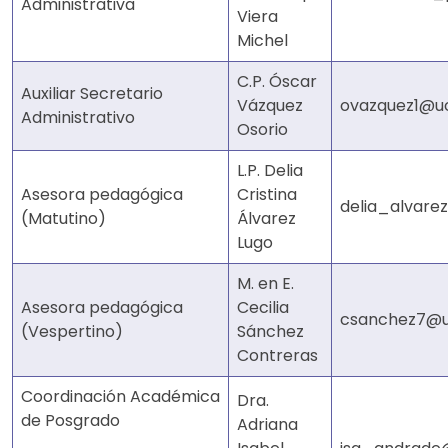
Administrativa
Viera
Michel
C.P. Óscar
Auxiliar Secretario
Vázquez
ovazquez1@u
Administrativo
Osorio
L.P. Delia
Asesora pedagógica
Cristina
delia_alvare
(Matutino)
Álvarez
Lugo
M. en E.
Asesora pedagógica
Cecilia
csanchez7@u
(Vespertino)
Sánchez
Contreras
Coordinación Académica
Dra.
de Posgrado
Adriana