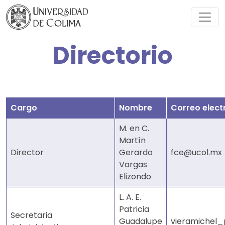
Directorio
Cargo
Nombre
Correo elect
M. en C.
Martín
Director
Gerardo
fce@ucol.mx
Vargas
Elizondo
L. A. E.
Patricia
Secretaria
Guadalupe
vieramichel_