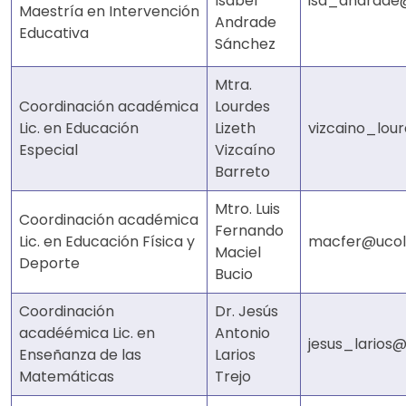
Isabel
isa_andrade
Maestría en Intervención
Andrade
Educativa
Sánchez
Mtra.
Coordinación académica
Lourdes
Lic. en Educación
Lizeth
vizcaino_lou
Especial
Vizcaíno
Barreto
Mtro. Luis
Coordinación académica
Fernando
Lic. en Educación Física y
macfer@ucol
Maciel
Deporte
Bucio
Coordinación
Dr. Jesús
acadéémica Lic. en
Antonio
jesus_larios
Enseñanza de las
Larios
Matemáticas
Trejo