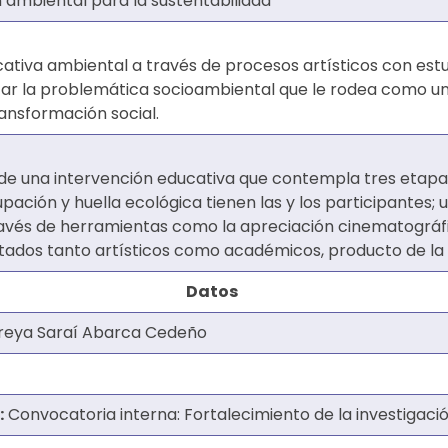
ambiental para la sustentabilidad
tiva ambiental a través de procesos artísticos con estud
car la problemática socioambiental que le rodea como u
ransformación social.
de una intervención educativa que contempla tres etapas:
pación y huella ecológica tienen las y los participantes
través de herramientas como la apreciación cinematográfica
tados tanto artí­sticos como académicos, producto de la 
Datos
reya Saraí Abarca Cedeño
:
Convocatoria interna: Fortalecimiento de la investigaci