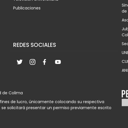
Sin
Publicaciones
de
Aso
Jub
Col
Sec
REDES SOCIALES
UN
CU
AN
d de Colima
n fines de lucro, únicamente colocando su respectiva
 se solicitará presentar un permiso previamente escrito