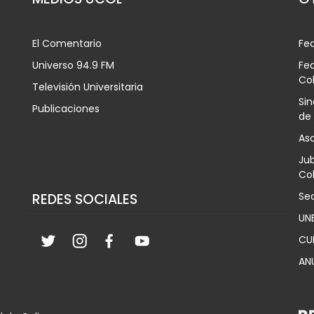
El Comentario
Fe
Universo 94.9 FM
Fed
Co
Televisión Universitaria
Sin
Publicaciones
de
Aso
Jub
Col
Sec
REDES SOCIALES
UN
CU
AN