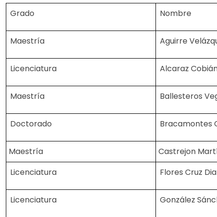
Grado
Nombre
Maestría
Aguirre Veláz
Licenciatura
Alcaraz Cobián
Maestría
Ballesteros V
Doctorado
Bracamontes C
Maestría
Castrejon Martí
Licenciatura
Flores Cruz Di
Licenciatura
González Sánch