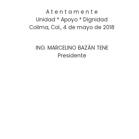
A t e n t a m e n t e
Unidad * Apoyo * Dignidad
Colima, Col., 4 de mayo de 2018
ING. MARCELINO BAZÁN TENE
Presidente