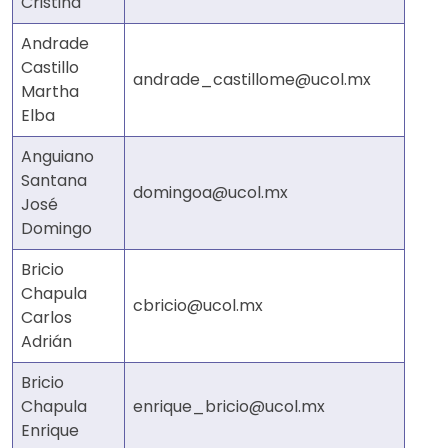
Cristina
Andrade
Castillo
andrade_castillome@ucol.mx
Martha
Elba
Anguiano
Santana
domingoa@ucol.mx
José
Domingo
Bricio
Chapula
cbricio@ucol.mx
Carlos
Adrián
Bricio
Chapula
enrique_bricio@ucol.mx
Enrique