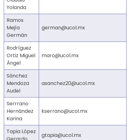
Yolanda
Ramos
Mejía
german@ucol.mx
Germán
Rodríguez
Ortiz Miguel
maro@ucol.mx
Ángel
Sánchez
Mendoza
asanchez20@ucol.mx
Audel
Serrrano
Hernández
kserrano@ucol.mx
Karina
Tapia López
gtapia@ucol.mx
Gerardo