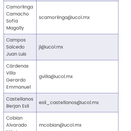
Camorlinga
Camacho
scamorlinga@ucol.mx
Sofía
Magally
Campos
Salcedo
jl@ucol.mx
Juan Luis
Cárdenas
Villa
gvilla@ucol.mx
Gerardo
Emmanuel
Castellanos
esli_castellanos@ucol.mx
Berjan Esli
Cobian
Alvarado
mcobian@ucol.mx