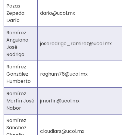
Pozas
Zepeda
dario@ucol.mx
Darío
Ramírez
Anguiano
joserodrigo_ramirez@ucol.mx
José
Rodrigo
Ramírez
González
raghum76@ucol.mx
Humberto
Ramírez
Morfín José
jmorfin@ucol.mx
Nabor
Ramírez
Sánchez
claudiars@ucol.mx
Claudia