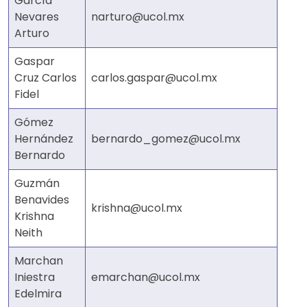
García
Nevares
narturo@ucol.mx
Arturo
Gaspar
Cruz Carlos
carlos.gaspar@ucol.mx
Fidel
Gómez
Hernández
bernardo_gomez@ucol.mx
Bernardo
Guzmán
Benavides
krishna@ucol.mx
Krishna
Neith
Marchan
Iniestra
emarchan@ucol.mx
Edelmira