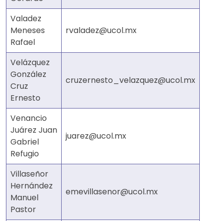
Valadez
Meneses
rvaladez@ucol.mx
Rafael
Velázquez
González
cruzernesto_velazquez@ucol.mx
Cruz
Ernesto
Venancio
Juárez Juan
juarez@ucol.mx
Gabriel
Refugio
Villaseñor
Hernández
emevillasenor@ucol.mx
Manuel
Pastor