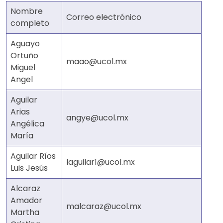
Nombre
Correo electrónico
completo
Aguayo
Ortuño
maao@ucol.mx
Miguel
Angel
Aguilar
Arias
angye@ucol.mx
Angélica
María
Aguilar Ríos
laguilar1@ucol.mx
Luis Jesús
Alcaraz
Amador
malcaraz@ucol.mx
Martha