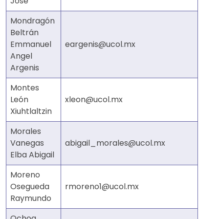
José
Mondragón
Beltrán
Emmanuel
eargenis@ucol.mx
Angel
Argenis
Montes
León
xleon@ucol.mx
Xiuhtlaltzin
Morales
Vanegas
abigail_morales@ucol.mx
Elba Abigail
Moreno
Osegueda
rmoreno1@ucol.mx
Raymundo
Ochoa