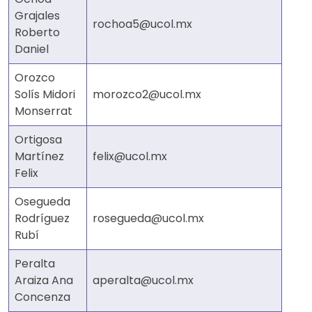
Grajales
rochoa5@ucol.mx
Roberto
Daniel
Orozco
Solís Midori
morozco2@ucol.mx
Monserrat
Ortigosa
Martínez
felix@ucol.mx
Felix
Osegueda
Rodríguez
rosegueda@ucol.mx
Rubí
Peralta
Araiza Ana
aperalta@ucol.mx
Concenza