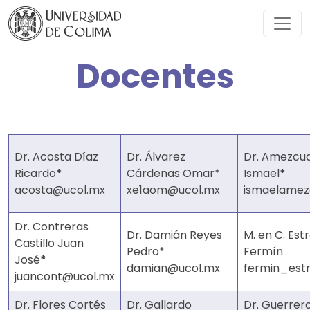
Docentes
Dr. Acosta Díaz
Dr. Álvarez
Dr. Amezcua
Ricardo
*
Cárdenas Omar*
Ismael
*
acosta@ucol.mx
xe1aom@ucol.mx
ismaelamez
Dr. Contreras
Dr. Damián Reyes
M. en C. Es
Castillo Juan
Pedro*
Fermín
José
*
damian@ucol.mx
fermin_est
juancont@ucol.mx
Dr. Flores Cortés
Dr. Gallardo
Dr. Guerrer