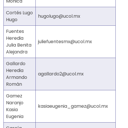
Mónica
Cortés Lugo
hugolugo@ucol.mx
Hugo
Fuentes
Heredia
juliefuentesmx@ucol.mx
Julia Benita
Alejandra
Gallardo
Heredia
agallardo2@ucol.mx
Armando
Román
Gamez
Naranjo
kasiaeugenia_gamez@ucol.mx
Kasia
Eugenia