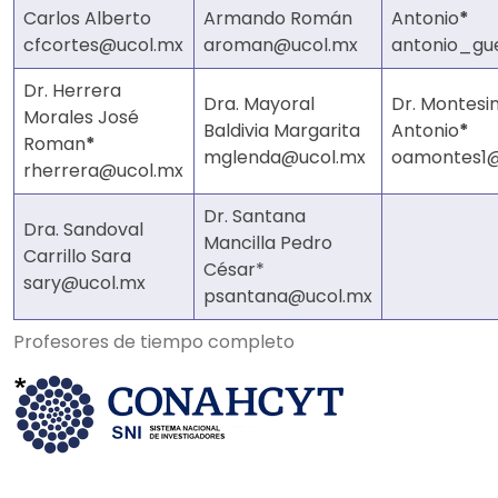
Carlos Alberto
Armando Román
Antonio
*
cfcortes@ucol.mx
aroman@ucol.mx
antonio_gu
Dr. Herrera
Dra. Mayoral
Dr. Montesi
Morales José
Baldivia Margarita
Antonio
*
Roman
*
mglenda@ucol.mx
oamontes1@
rherrera@ucol.mx
Dr. Santana
Dra. Sandoval
Mancilla Pedro
Carrillo Sara
César*
sary@ucol.mx
psantana@ucol.mx
Profesores de tiempo completo