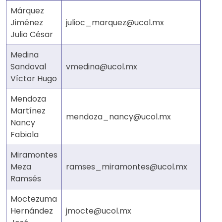
Márquez
Jiménez
julioc_marquez@ucol.mx
Julio César
Medina
Sandoval
vmedina@ucol.mx
Víctor Hugo
Mendoza
Martínez
mendoza_nancy@ucol.mx
Nancy
Fabiola
Miramontes
Meza
ramses_miramontes@ucol.mx
Ramsés
Moctezuma
Hernández
jmocte@ucol.mx